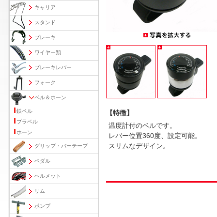
キャリア
スタンド
ブレーキ
ワイヤー類
ブレーキレバー
フォーク
ベル＆ホーン
鉄ベル
【特徴】
プラベル
温度計付のベルです。
ホーン
レバー位置360度、設定可能。
スリムなデザイン。
グリップ・バーテープ
ペダル
ヘルメット
リム
ポンプ