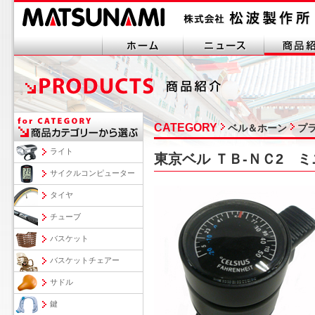
CATEGORY
ベル＆ホーン
プ
ライト
東京ベル ＴＢ-ＮＣ2 
サイクルコンピューター
タイヤ
チューブ
バスケット
バスケットチェアー
サドル
鍵