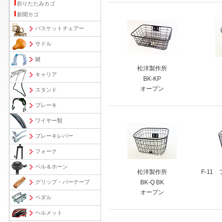
折りたたみカゴ
新聞カゴ
バスケットチェアー
サドル
鍵
松洋製作所
キャリア
BK-KP
オープン
スタンド
ブレーキ
ワイヤー類
ブレーキレバー
フォーク
ベル＆ホーン
松洋製作所
F-11
グリップ・バーテープ
BK-Q BK
オープン
ペダル
ヘルメット