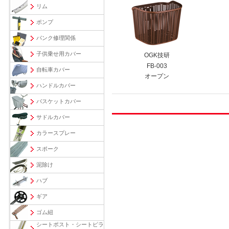
リム
ポンプ
パンク修理関係
子供乗せ用カバー
OGK技研
FB-003
自転車カバー
オープン
ハンドルカバー
バスケットカバー
サドルカバー
カラースプレー
スポーク
泥除け
ハブ
ギア
ゴム紐
シートポスト・シートピラ