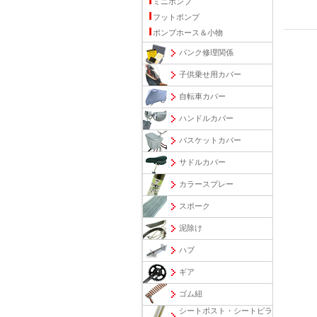
ミニポンプ
フットポンプ
ポンプホース＆小物
パンク修理関係
子供乗せ用カバー
自転車カバー
ハンドルカバー
バスケットカバー
サドルカバー
カラースプレー
スポーク
泥除け
ハブ
ギア
ゴム紐
シートポスト・シートピラ